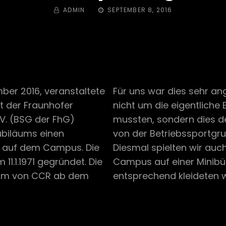
BY
POSTED
ADMIN
SEPTEMBER 8, 2016
ON
ber 2016, veranstaltete
Für uns war dies sehr a
t der Fraunhofer
nicht um die eigentlich
.V. (BSG der FhG)
mussten, sondern dies d
Jubiläums einen
von der Betriebssportgr
g auf dem Campus. Die
Diesmal spielten wir au
1.1.1971 gegründet. Die
Campus auf einer Minib
kam von CCR ab dem
entsprechend kleideten wi