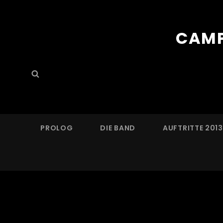
CAMP
Search
Search
for:
PROLOG
DIE BAND
AUFTRITTE 201